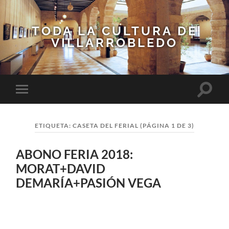
TODA LA CULTURA DE
VILLARROBLEDO
Altern
Alternar
el
el
campo
menú
de
móvil
búsqu
ETIQUETA:
CASETA DEL FERIAL
(PÁGINA 1 DE 3)
ABONO FERIA 2018:
MORAT+DAVID
DEMARÍA+PASIÓN VEGA