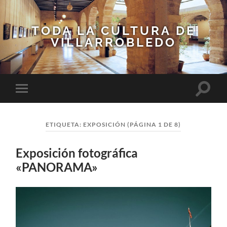
TODA LA CULTURA DE
VILLARROBLEDO
Altern
Alternar
el
el
campo
menú
de
móvil
búsqu
ETIQUETA:
EXPOSICIÓN
(PÁGINA 1 DE 8)
Exposición fotográfica
«PANORAMA»