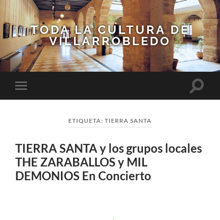
TODA LA CULTURA DE
VILLARROBLEDO
Altern
Alternar
el
el
campo
menú
de
móvil
búsqu
ETIQUETA:
TIERRA SANTA
TIERRA SANTA y los grupos locales
THE ZARABALLOS y MIL
DEMONIOS En Concierto