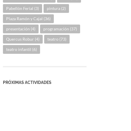
Pabellón Ferial
(3)
pintura
(2)
Plaza Ramón y Cajal
(36)
presentación
(4)
programación
(37)
Quercus Robur
(4)
teatro
(73)
teatro infantil
(6)
PRÓXIMAS ACTIVIDADES