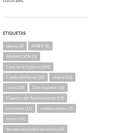
culturales.
ETIQUETAS
abono
(4)
AMEV
(4)
ANIMACIÓN
(3)
Casa de la Cultura
(244)
Caseta del Ferial
(12)
charla
(11)
cine
(233)
Cine Español
(16)
Claustro del Ayuntamiento
(54)
concierto
(15)
cuentacuentos
(3)
danza
(24)
escuela municipal de música
(4)