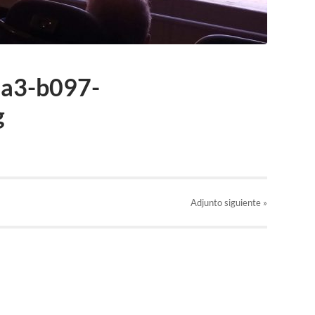
a3-b097-
g
Adjunto
siguiente »