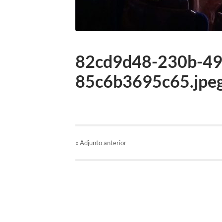
82cd9d48-230b-49
85c6b3695c65.jpe
«
Adjunto
anterior