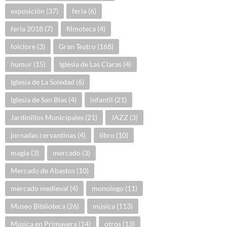
exposición
(37)
feria
(6)
feria 2018
(7)
filmoteca
(4)
folclore
(3)
Gran Teatro
(168)
humor
(15)
Iglesia de Las Claras
(4)
Iglesia de La Soledad
(6)
Iglesia de San Blas
(4)
infantil
(21)
Jardinillos Municipales
(21)
JAZZ
(3)
jornadas cervantinas
(4)
libro
(10)
magia
(3)
mercado
(3)
Mercado de Abastos
(10)
mercado medieval
(4)
monologo
(11)
Museo Biblioteca
(26)
música
(113)
Música en Primavera
(14)
otros
(13)