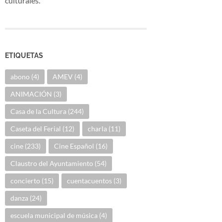
culturales.
ETIQUETAS
abono
(4)
AMEV
(4)
ANIMACIÓN
(3)
Casa de la Cultura
(244)
Caseta del Ferial
(12)
charla
(11)
cine
(233)
Cine Español
(16)
Claustro del Ayuntamiento
(54)
concierto
(15)
cuentacuentos
(3)
danza
(24)
escuela municipal de música
(4)