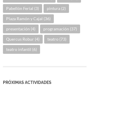
Pabellón Ferial
(3)
pintura
(2)
Plaza Ramón y Cajal
(36)
presentación
(4)
programación
(37)
Quercus Robur
(4)
teatro
(73)
teatro infantil
(6)
PRÓXIMAS ACTIVIDADES