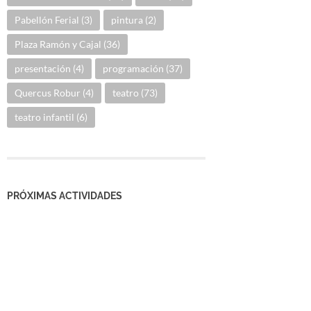
Pabellón Ferial
(3)
pintura
(2)
Plaza Ramón y Cajal
(36)
presentación
(4)
programación
(37)
Quercus Robur
(4)
teatro
(73)
teatro infantil
(6)
PRÓXIMAS ACTIVIDADES