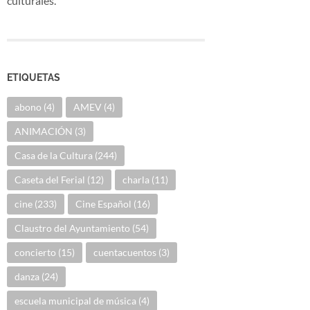
culturales.
ETIQUETAS
abono
(4)
AMEV
(4)
ANIMACIÓN
(3)
Casa de la Cultura
(244)
Caseta del Ferial
(12)
charla
(11)
cine
(233)
Cine Español
(16)
Claustro del Ayuntamiento
(54)
concierto
(15)
cuentacuentos
(3)
danza
(24)
escuela municipal de música
(4)