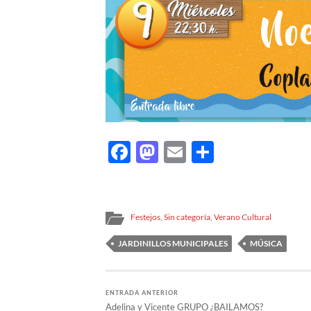
Facebook
Mastodon
Email
Comparti
Festejos
,
Sin categoría
,
Verano Cultural
JARDINILLOS MUNICIPALES
MÚSICA
ENTRADA ANTERIOR
Adelina y Vicente GRUPO ¿BAILAMOS?