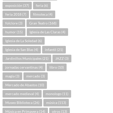
exposición
(37)
feria
(6)
feria 2018
(7)
filmoteca
(4)
folclore
(3)
Gran Teatro
(168)
humor
(15)
Iglesia de Las Claras
(4)
Iglesia de La Soledad
(6)
Iglesia de San Blas
(4)
infantil
(21)
Jardinillos Municipales
(21)
JAZZ
(3)
jornadas cervantinas
(4)
libro
(10)
magia
(3)
mercado
(3)
Mercado de Abastos
(10)
mercado medieval
(4)
monologo
(11)
Museo Biblioteca
(26)
música
(113)
Música en Primavera
(14)
otros
(13)