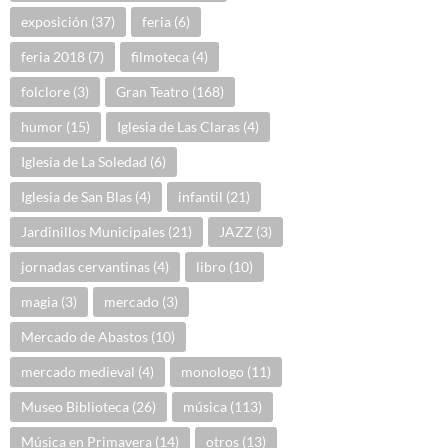
exposición
(37)
feria
(6)
feria 2018
(7)
filmoteca
(4)
folclore
(3)
Gran Teatro
(168)
humor
(15)
Iglesia de Las Claras
(4)
Iglesia de La Soledad
(6)
Iglesia de San Blas
(4)
infantil
(21)
Jardinillos Municipales
(21)
JAZZ
(3)
jornadas cervantinas
(4)
libro
(10)
magia
(3)
mercado
(3)
Mercado de Abastos
(10)
mercado medieval
(4)
monologo
(11)
Museo Biblioteca
(26)
música
(113)
Música en Primavera
(14)
otros
(13)