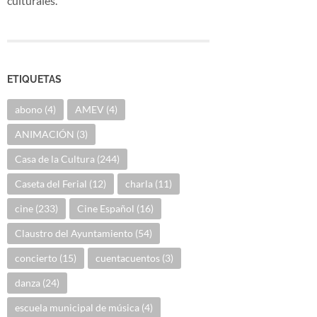
culturales.
ETIQUETAS
abono
(4)
AMEV
(4)
ANIMACIÓN
(3)
Casa de la Cultura
(244)
Caseta del Ferial
(12)
charla
(11)
cine
(233)
Cine Español
(16)
Claustro del Ayuntamiento
(54)
concierto
(15)
cuentacuentos
(3)
danza
(24)
escuela municipal de música
(4)