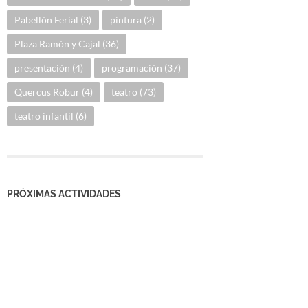
Pabellón Ferial
(3)
pintura
(2)
Plaza Ramón y Cajal
(36)
presentación
(4)
programación
(37)
Quercus Robur
(4)
teatro
(73)
teatro infantil
(6)
PRÓXIMAS ACTIVIDADES