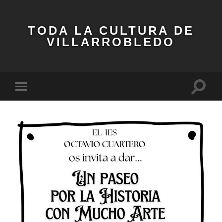
TODA LA CULTURA DE
VILLARROBLEDO
Altern
Alternar
el
el
campo
menú
de
móvil
búsqu