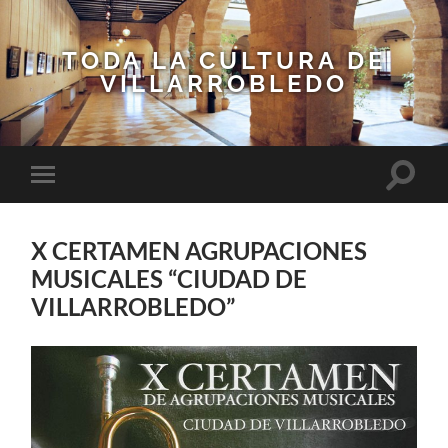
TODA LA CULTURA DE
VILLARROBLEDO
Altern
Alternar
el
el
campo
menú
de
móvil
búsqu
X CERTAMEN AGRUPACIONES
MUSICALES “CIUDAD DE
VILLARROBLEDO”